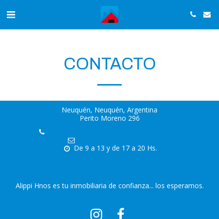
CONTACTO
Neuquén, Neuquén, Argentina
Perito Moreno 296
+54-2994707529
-
Alippi Hnos Inmobiliaria
Diegoalippi@gmail.com
De 9 a 13 y de 17 a 20 Hs.
Alippi Hnos es tu inmobiliaria de confianza... los esperamos.